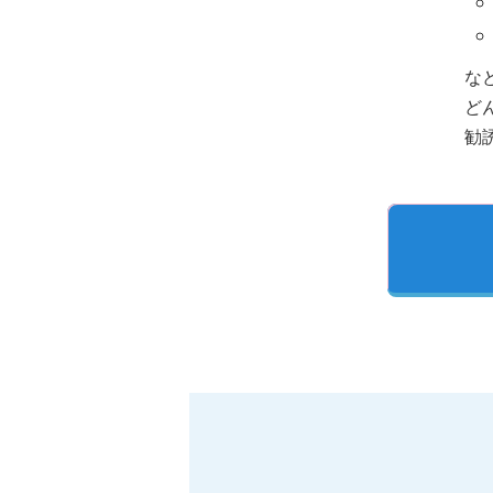
な
ど
勧