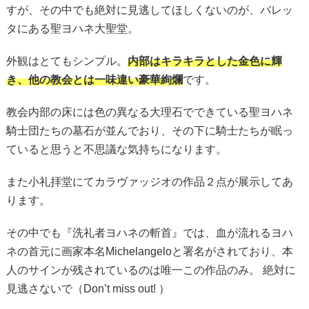
すが、その中でも絶対に見逃してほしくないのが、バレッ
タにある聖ヨハネ大聖堂。
外観はとてもシンプル。
内部はキラキラとした金色に輝
き、他の教会とは一味違い豪華絢爛
です。
教会内部の床には色の異なる大理石でできている聖ヨハネ
騎士団たちの墓石が並んでおり、その下に騎士たちが眠っ
ていると思うと不思議な気持ちになります。
また小礼拝堂にてカラヴァッジオの作品２点が展示してあ
ります。
その中でも『洗礼者ヨハネの斬首』では、血が流れるヨハ
ネの首元に画家本名Michelangeloと署名がされており、本
人のサインが残されているのは唯一この作品のみ。 絶対に
見逃さないで（Don’t miss out! ）