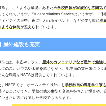
STSは、このような環境にあるため
学校自体が家族的な雰囲気
てくれています。Student relations Serviceという
ティビティの最中、夜に行われるイベント、など必要な時に
生
るような体制
が整えられています。
屋外施設も充実
STSには、中庭やテラス、
屋外のカフェテリアなど屋外で勉強
ルタの温かい空気や太陽を感じながら、地中海の雰囲気につつ
そんな環境をNSTSは提供してくれています。
た、NSTSでは、ホームステイ以外にも
学校独自の専用学生寮
選べることができ、学校の他の生徒と交流を持ちたい場合や、
ていきたい方には適した学校でもあります。