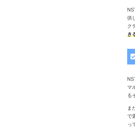
N
供し
ク
き
N
マ
る
ま
で
っ