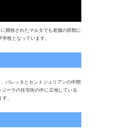
）は、1963年に開校されたマルタでも老舗の部類に
学学校となっています。
て、バレッタとセントジュリアンの中間
ッジーラの住宅街の中に立地している
ます。