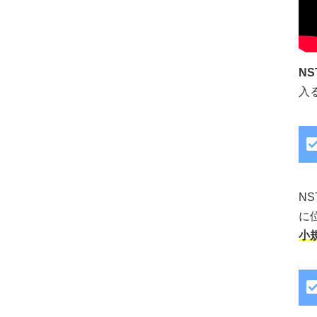
NS
入
N
に
小