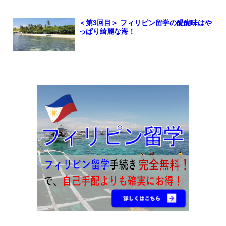
＜第3回目＞ フィリピン留学の醍醐味はや
っぱり綺麗な海！