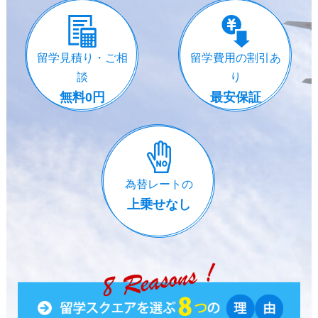
留学見積り・ご相
留学費用の割引あ
談
り
無料0円
最安保証
為替レートの
上乗せなし