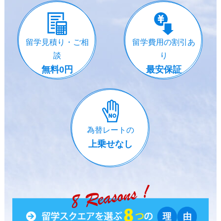
留学見積り・ご相
留学費用の割引あ
談
り
無料0円
最安保証
為替レートの
上乗せなし