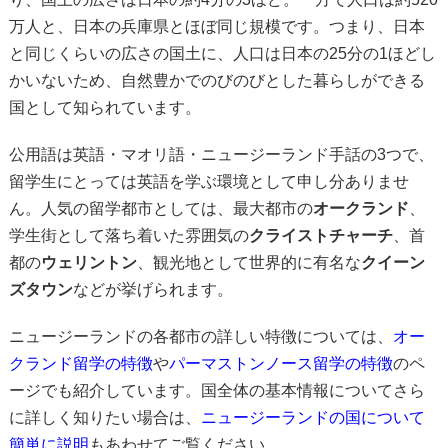
万人と、日本の兵庫県とほぼ同じ規模です。つまり、日本
と同じくらいの広さの国土に、人口は日本の25分の1ほどし
かいないため、自然豊かでのびのびとした暮らしができる
国として知られています。
公用語は英語・マオリ語・ニュージーランド手話の3つで、
留学生にとっては英語を学ぶ環境として申し分ありませ
ん。人気の留学都市としては、最大都市の
オークランド
、
学生街として落ち着いた雰囲気の
クライストチャーチ
、首
都の
ウェリントン
、観光地として世界的に有名な
クイーン
ズタウン
などが挙げられます。
ニュージーランドの各都市の詳しい特徴については、
オー
クランド留学の特徴
や
パーマストンノース留学の特徴
のペ
ージでも紹介しています。国全体の基本情報についてさら
に詳しく知りたい場合は、
ニュージーランドの国について
簡単に説明
もあわせてご覧ください。