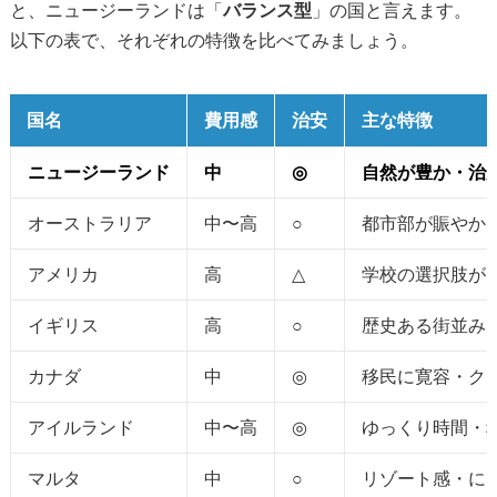
と、ニュージーランドは「
バランス型
」の国と言えます。
以下の表で、それぞれの特徴を比べてみましょう。
国名
費用感
治安
主な特徴
ニュージーランド
中
◎
自然が豊か・治
オーストラリア
中〜高
○
都市部が賑やか
アメリカ
高
△
学校の選択肢が
イギリス
高
○
歴史ある街並み
カナダ
中
◎
移民に寛容・ク
アイルランド
中〜高
◎
ゆっくり時間・
マルタ
中
○
リゾート感・に