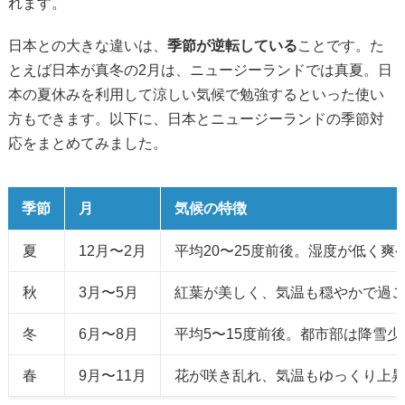
れます。
日本との大きな違いは、
季節が逆転している
ことです。た
とえば日本が真冬の2月は、ニュージーランドでは真夏。日
本の夏休みを利用して涼しい気候で勉強するといった使い
方もできます。以下に、日本とニュージーランドの季節対
応をまとめてみました。
季節
月
気候の特徴
夏
12月〜2月
平均20〜25度前後。湿度が低く爽
秋
3月〜5月
紅葉が美しく、気温も穏やかで過
冬
6月〜8月
平均5〜15度前後。都市部は降雪少
春
9月〜11月
花が咲き乱れ、気温もゆっくり上