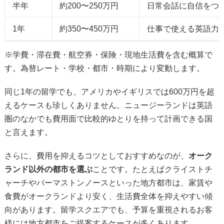
半年
約200〜250万円
日常会話に自信をつ
1年
約350〜450万円
仕事で使える英語力
※学費・滞在費・航空券・保険・現地生活費を含む概算で
す。為替レート・学校・都市・時期により変動します。
同じ1年の留学でも、アメリカやイギリスでは600万円を超
えるケースも珍しくありません。ニュージーランドは英語
圏のなかでも費用面で比較的ゆとりを持って計画できる国
と言えます。
さらに、費用を抑えるコツとしておすすめなのが、
オーク
ランド以外の都市を選ぶ
ことです。たとえばクライストチ
ャーチやパーマストンノースといった地方都市は、家賃や
食費がオークランドより安く、生活費全体を抑えやすい傾
向があります。留学スクエアでも、予算を重視されるお客
様には地方都市をご提案するケースが多くあります。