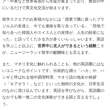
ア・中東など世界各国から生徒が集まっており、教室の中
にいるだけで異文化交流が始まります。
留学スクエアのお客様のなかには「授業で隣に座ったブラ
ジル人の友達と、今でも連絡を取り合っている」「現地で
知り合った韓国人やスイス人との友情が、人生の財産にな
った」と語ってくださる方が多くいらっしゃいます。英語
を学ぶこと以上に、
世界中に友人ができるという経験
こそ
が、ニュージーランド留学の醍醐味とも言えます。
また、マオリ文化に触れられることも、他の英語圏にはな
いユニークなポイントです。伝統的な踊り「ハカ」や、ハ
ンギと呼ばれる地中調理料理、マオリ語の地名や挨拶
（「キアオラ！」など）といった独特の文化が、日常生活
のなかに溶け込んでいます。英語を学びながら、英語圏の
なかでも唯一無二の文化体験ができる国と言えるでしょ
う。