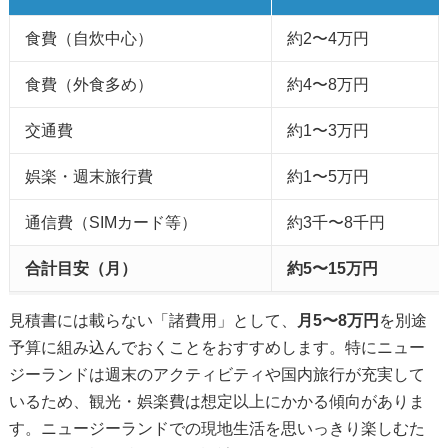
食費（自炊中心）
約2〜4万円
食費（外食多め）
約4〜8万円
交通費
約1〜3万円
娯楽・週末旅行費
約1〜5万円
通信費（SIMカード等）
約3千〜8千円
合計目安（月）
約5〜15万円
見積書には載らない「諸費用」として、
月5〜8万円
を別途
予算に組み込んでおくことをおすすめします。特にニュー
ジーランドは週末のアクティビティや国内旅行が充実して
いるため、観光・娯楽費は想定以上にかかる傾向がありま
す。ニュージーランドでの現地生活を思いっきり楽しむた