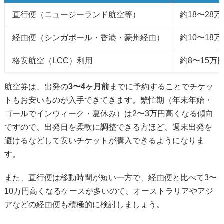
直行便（ニュージーランド航空等）
約18〜28万
経由便（シンガポール・香港・豪州経由）
約10〜18万
格安航空（LCC）利用
約8〜15万
航空券は、出発の
3〜4ヶ月前
までに予約することでチケッ
トもお安いものが入手できてきます。繁忙期（年末年始・
ゴールでインウィーク・夏休み）は2〜3万円高くなる傾向
ですので、出発日を柔軟に調整できる方ほど、週末出発を
避けるなどして安いチケットが購入できるようになりま
す。
また、直行便は移動時間が短い一方で、経由便と比べて3〜
10万円高くなるケースが多いので、オーストラリアやアジ
アなどの経由便も積極的に検討しましょう。