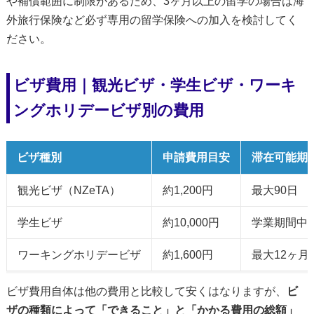
や補償範囲に制限があるため、3ヶ月以上の留学の場合は海
外旅行保険など必ず専用の留学保険への加入を検討してく
ださい。
ビザ費用｜観光ビザ・学生ビザ・ワーキ
ングホリデービザ別の費用
ビザ種別
申請費用目安
滞在可能期
観光ビザ（NZeTA）
約1,200円
最大90日
学生ビザ
約10,000円
学業期間中
ワーキングホリデービザ
約1,600円
最大12ヶ月
ビザ費用自体は他の費用と比較して安くはなりますが、
ビ
ザの種類によって「できること」と「かかる費用の総額」