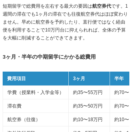
短期留学で総費用を左右する最大の要因は
航空券代
です。1
週間の滞在でも1ヶ月の滞在でも往復航空券代はほぼ変わり
ません。早めに航空券を予約したり、直行便ではなく経由
便を利用することで10万円台に抑えられれば、全体の予算
を大幅に削減することができてきます。
3ヶ月・半年の中期留学にかかる総費用
費用項目
3ヶ月
半年
学費（授業料・入学金等）
約35〜55万円
約70〜
滞在費
約35〜50万円
約70〜
航空券（往復）
約10〜18万円
約10〜