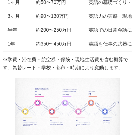
1ヶ月
約50〜70万円
英語の基礎づくり・
3ヶ月
約90〜130万円
英語力の実感・現地
半年
約200〜250万円
英語での日常会話に
1年
約350〜450万円
英語を仕事の武器に
※学費・滞在費・航空券・保険・現地生活費を含む概算で
す。為替レート・学校・都市・時期により変動します。