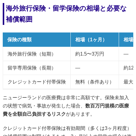
海外旅行保険・留学保険の相場と必要な
補償範囲
保険の種類
相場（1ヶ月）
相場
海外旅行保険（短期）
約1.5〜3万円
—
留学専用保険（長期）
—
約12
クレジットカード付帯保険
無料（条件あり）
最大
ニュージーランドの医療費は非常に高額です。保険未加入
の状態で病気・事故が発生した場合、
数百万円規模の医療
費を全額自己負担するリスク
があります。
クレジットカード付帯保険は有効期間（多くは3ヶ月程度）