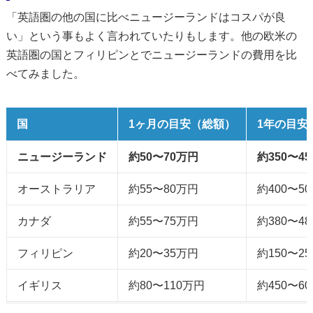
「英語圏の他の国に比べニュージーランドはコスパが良
い」という事もよく言われていたりもします。他の欧米の
英語圏の国とフィリピンとでニュージーランドの費用を比
べてみました。
国
1ヶ月の目安（総額）
1年の目安
ニュージーランド
約50〜70万円
約350〜4
オーストラリア
約55〜80万円
約400〜5
カナダ
約55〜75万円
約380〜4
フィリピン
約20〜35万円
約150〜2
イギリス
約80〜110万円
約450〜6