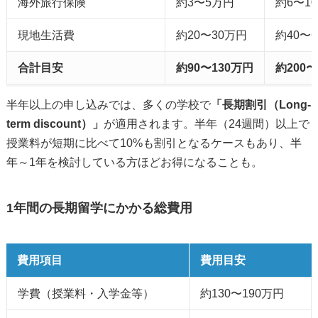
海外旅行保険
約3〜5万円
約6〜1
現地生活費
約20〜30万円
約40〜
合計目安
約90〜130万円
約200〜
半年以上の申し込みでは、多くの学校で
「長期割引（Long-
term discount）」
が適用されます。半年（24週間）以上で
授業料が短期に比べて10%も割引となるケースもあり、半
年～1年を検討している方ほどお得になることも。
1年間の長期留学にかかる総費用
費用項目
費用目安
学費（授業料・入学金等）
約130〜190万円