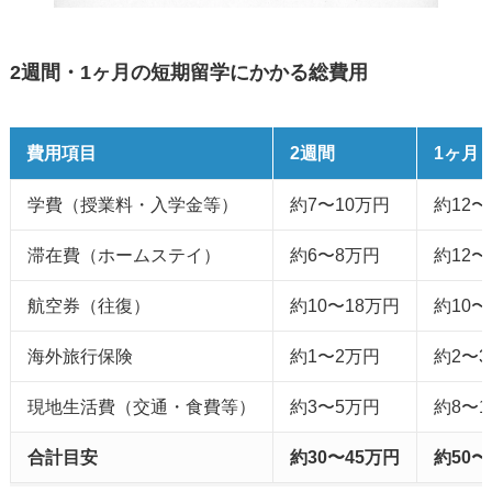
2週間・1ヶ月の短期留学にかかる総費用
費用項目
2週間
1ヶ月
学費（授業料・入学金等）
約7〜10万円
約12〜
滞在費（ホームステイ）
約6〜8万円
約12〜
航空券（往復）
約10〜18万円
約10〜
海外旅行保険
約1〜2万円
約2〜
現地生活費（交通・食費等）
約3〜5万円
約8〜1
合計目安
約30〜45万円
約50〜