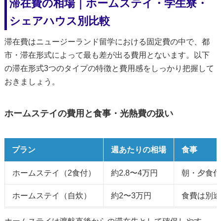
滞在費の相場｜ホームステイ・学生寮・
シェアハウス別比較
滞在費はニュージーランド留学における固定費の中で、都
市・滞在形式によって最も差が出る費用とないます。以下
の滞在形式3つのタイプの特徴と費用感をしっかり把握して
おきましょう。
ホームステイの費用と食事・光熱費の扱い
プラン
週あたりの相場
食事
ホームステイ（2食付）
約2.8〜4万円
朝・夕食付
ホームステイ（自炊）
約2〜3万円
食費は別途