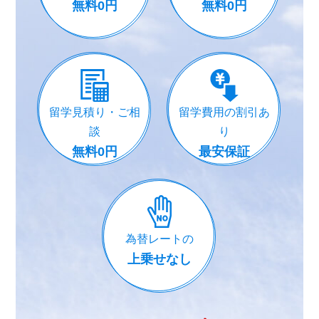
無料0円
無料0円
留学見積り・ご相
留学費用の割引あ
談
り
無料0円
最安保証
為替レートの
上乗せなし