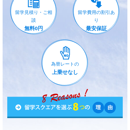
留学見積り・ご相
留学費用の割引あ
談
り
無料0円
最安保証
為替レートの
上乗せなし