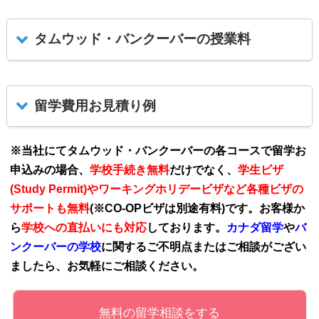
タムウッド・バンクーバーの授業料
留学費用お見積り例
※当社にてタムウッド・バンクーバーの各コースで留学お
申込みの場合、
学校手続き無料
だけでなく、
学生ビザ
(Study Permit)やワーキングホリデービザなど各種ビザの
サポートも無料
(※CO-OPビザは別途有料)です。お客様か
ら
学校への直払いにも対応
しております。
カナダ留学
や
バ
ンクーバーの学校
に関するご不明点またはご相談がござい
ましたら、お気軽にご相談ください。
無料の留学相談をする