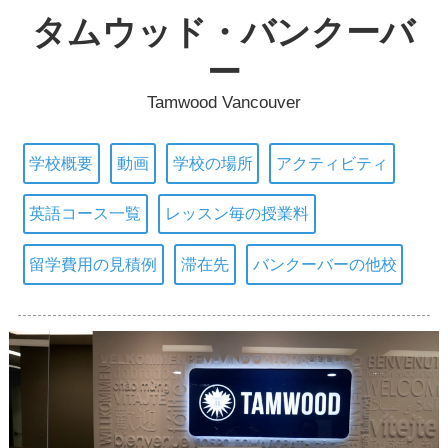
タムウッド・バンクーバ
ー
Tamwood Vancouver
学校概要
動画
学校の場所
アクティビティ
英語コース一覧
レッスン毎の授業料
留学費用の見積例
滞在先
バンクーバーの他校