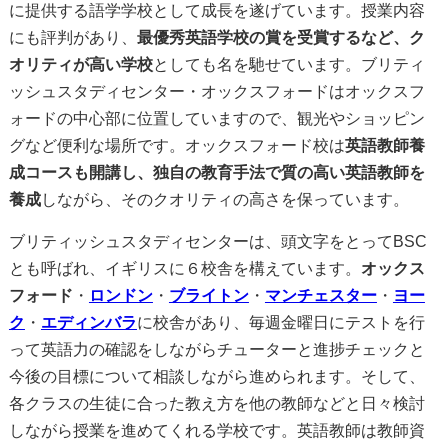
に提供する語学学校として成長を遂げています。授業内容
にも評判があり、
最優秀英語学校の賞を受賞するなど、ク
オリティが高い学校
としても名を馳せています。ブリティ
ッシュスタディセンター・オックスフォードはオックスフ
ォードの中心部に位置していますので、観光やショッピン
グなど便利な場所です。オックスフォード校は
英語教師養
成コースも開講し、独自の教育手法で質の高い英語教師を
養成
しながら、そのクオリティの高さを保っています。
ブリティッシュスタディセンターは、頭文字をとってBSC
とも呼ばれ、イギリスに６校舎を構えています。
オックス
フォード
・
ロンドン
・
ブライトン
・
マンチェスター
・
ヨー
ク
・
エディンバラ
に校舎があり、毎週金曜日にテストを行
って英語力の確認をしながらチューターと進捗チェックと
今後の目標について相談しながら進められます。そして、
各クラスの生徒に合った教え方を他の教師などと日々検討
しながら授業を進めてくれる学校です。英語教師は教師資