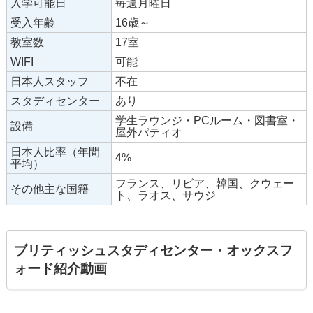
入学可能日
毎週月曜日
受入年齢
16歳～
教室数
17室
WIFI
可能
日本人スタッフ
不在
スタディセンター
あり
学生ラウンジ・PCルーム・図書室・
設備
屋外パティオ
日本人比率（年間
4%
平均）
フランス、リビア、韓国、クウェー
その他主な国籍
ト、ラオス、サウジ
ブリティッシュスタディセンター・オックスフ
ォード紹介動画