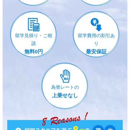
留学見積り・ご相
留学費用の割引あ
談
り
無料0円
最安保証
為替レートの
上乗せなし