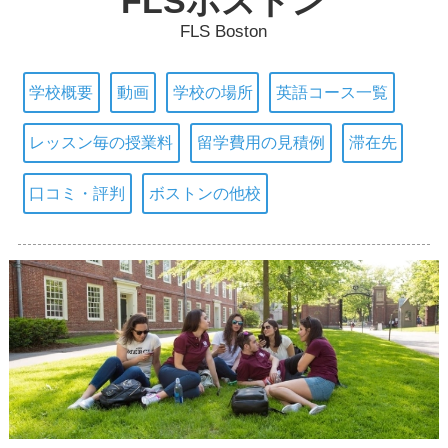
FLSボストン
FLS Boston
学校概要
動画
学校の場所
英語コース一覧
レッスン毎の授業料
留学費用の見積例
滞在先
口コミ・評判
ボストンの他校