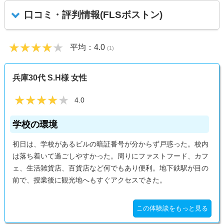
口コミ・評判情報(FLSボストン)
★★★★★
★★★★★
平均：
4.0
(1)
兵庫30代 S.H様 女性
★★★★★
★★★★★
4.0
学校の環境
初日は、学校があるビルの暗証番号が分からず戸惑った。校内
は落ち着いて過ごしやすかった。周りにファストフード、カフ
ェ、生活雑貨店、百貨店など何でもあり便利。地下鉄駅が目の
前で、授業後に観光地へもすぐアクセスできた。
この体験談をもっと見る