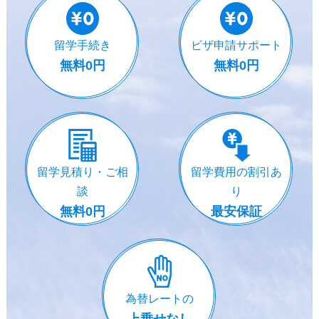
留学手続き
ビザ申請サポート
無料0円
無料0円
留学見積り・ご相
留学費用の割引あ
談
り
無料0円
最安保証
為替レートの