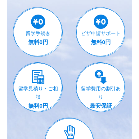
留学手続き
ビザ申請サポート
無料0円
無料0円
留学見積り・ご相
留学費用の割引あ
談
り
無料0円
最安保証