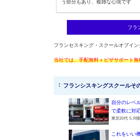
う部分もあり、複雑な心境です
フラ
フランセスキング・スクールオブイン
当社では、手配無料＋ビザサポート無
フランシスキングスクールそ
自分のレベ
で柔軟に対
東京20代 S.
これをいい