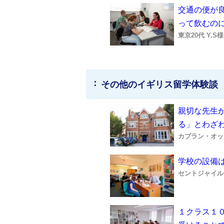
交通の便が
って飲むの
東京20代 Y.S
その他のイギリス留学体験談
親切な先生
る」とわざ
カプラン・オッ
学校の設備
セントジャイル
１クラス１