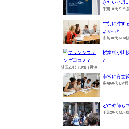
きたいと思
千葉10代 S.
生徒に対す
よかった
広島30代 N.
授業料が比
た
埼玉20代 Y.I様（男性）
非常に有意
高知60代 I.M
どの教師も
千葉20代 M.