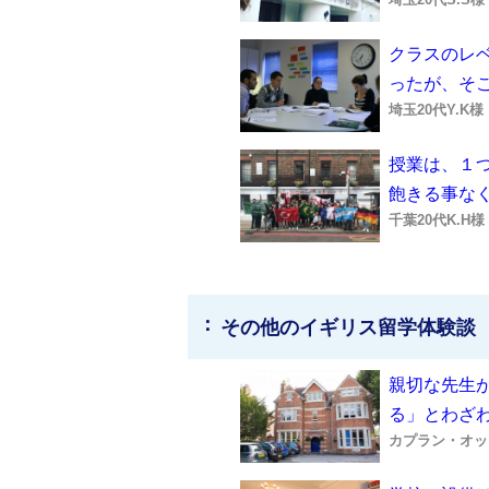
クラスのレ
ったが、そ
埼玉20代Y.K
授業は、１
飽きる事な
千葉20代K.H
その他のイギリス留学体験談
親切な先生
る」とわざ
カプラン・オッ