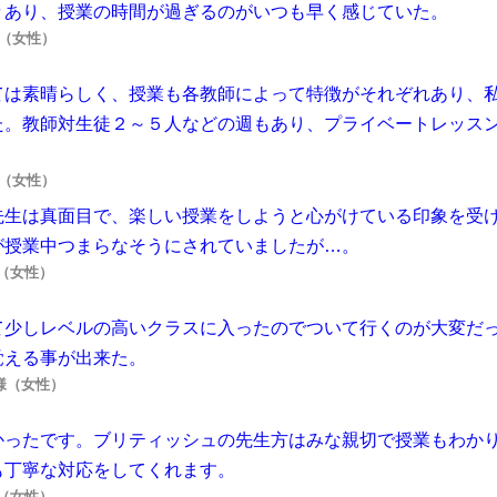
々あり、授業の時間が過ぎるのがいつも早く感じていた。
様（女性）
ては素晴らしく、授業も各教師によって特徴がそれぞれあり、
た。教師対生徒２～５人などの週もあり、プライベートレッス
様（女性）
先生は真面目で、楽しい授業をしようと心がけている印象を受
が授業中つまらなそうにされていましたが…。
様（女性）
て少しレベルの高いクラスに入ったのでついて行くのが大変だ
覚える事が出来た。
I様（女性）
かったです。ブリティッシュの先生方はみな親切で授業もわか
も丁寧な対応をしてくれます。
様（女性）