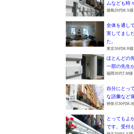
ムなども時
徳島20代M.S
全体を通し
実してまし
た。
東京30代M.R
ほとんどの
一部の先生
福岡30代T.M
自分にとっ
な語彙など
神奈川30代M.
とってもよ
です。受付
埼玉20代S.S