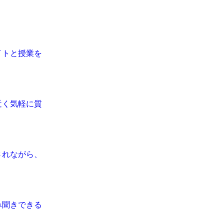
イトと授業を
近く気軽に質
されながら、
み聞きできる