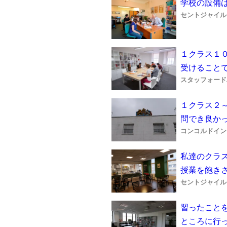
学校の設備
セントジャイル
１クラス１
受けること
スタッフォード
１クラス２
問でき良か
コンコルドイン
私達のクラ
授業を飽き
セントジャイル
習ったこと
ところに行