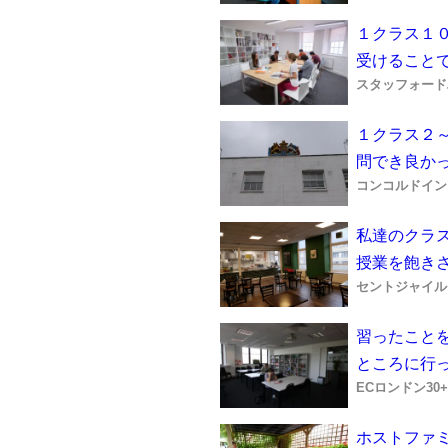
１クラス１
受けること
スタッフォード
１クラス２
問でき良か
コンコルドイン
私達のクラ
授業を飽き
セントジャイル
習ったこと
ところに行
ECロンドン30+
ホストファ