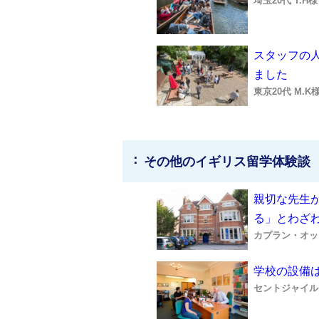
埼玉20代 T.H
スタッフの
ました
東京20代 M.
その他のイギリス留学体験談
親切な先生
る」とわざ
カプラン・オッ
学校の設備
セントジャイル