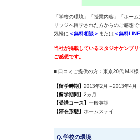
「学校の環境」「授業内容」「ホーム
リッジ
へ留学された方からのご感想で
気軽に
＜無料相談＞
または
＜無料LIN
当社が掲載しているスタジオケンブリ
ご感想です。
■ 口コミご提供の方：
東京20代 M.K
【留学時期】
2013年2月～2013年4月
【留学期間】
2ヵ月
【受講コース】
一般英語
【滞在形態】
ホームステイ
学校の環境