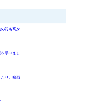
業の質も高か
語を学べまし
したり、映画
す！