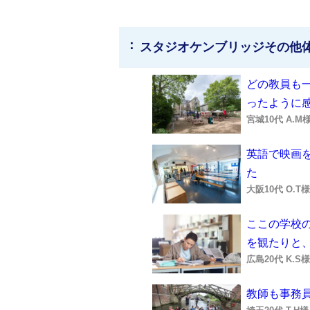
スタジオケンブリッジその他
どの教員も
ったように
宮城10代 A.
英語で映画
た
大阪10代 O.
ここの学校
を観たりと
広島20代 K.
教師も事務