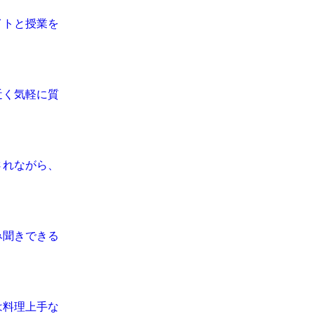
イトと授業を
近く気軽に質
されながら、
み聞きできる
は料理上手な