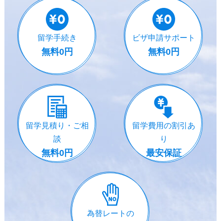
留学手続き
ビザ申請サポート
無料0円
無料0円
留学見積り・ご相
留学費用の割引あ
談
り
無料0円
最安保証
為替レートの