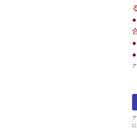
ア
ア
に