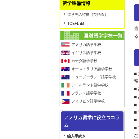
留学準備情報
留学先の特徴（英語圏）
TOEFL ibt
当
る
アメリカ語学学校
イギリス語学学校
カナダ語学学校
オーストラリア語学学校
■
ニュージーランド語学学校
留
アイルランド語学学校
■
フランス語学学校
■
フィリピン語学学校
■
■
アメリカ留学に役立つコラ
■
ム
■
な
編入手続き