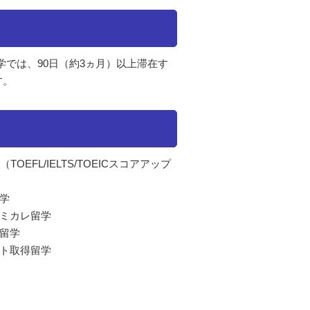
では、90日（約3ヵ月）以上滞在す
す。
FL/IELTS/TOEICスコアアップ
学
コミカレ留学
留学
ート取得留学