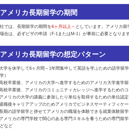
アメリカ長期留学の期間
社では、長期留学の期間を
6ヶ月以上～
としています。アメリカ留学
場合は、必ずビザの申請（F-1またはM-1）が事前に必要となりま
アメリカ長期留学の想定パターン
 大学を休学して6ヶ月間～1年間集中して英語を学ぶための語学留学（TOE
学）
 高校卒業後、アメリカの大学へ進学するためのアメリカ大学進学留
 高校卒業後、アメリカのコミュニティカレッジへ進学するための
 アメリカの大学の講義に参加したり単位を取得するための単位認定
 退職後キャリアアップのためアメリカでビジネスサーティフィケ
 長期の語学留学と併せてアメリカの職場を体験できる就業体験留学
 アメリカの専門学校で関心のある専門スキルを養うための専門留学
どなど