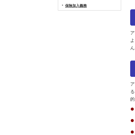
保険加入義務
ア
よ
ん
ア
る
的