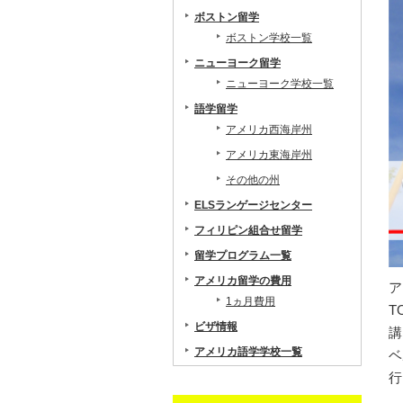
ボストン留学
ボストン学校一覧
ニューヨーク留学
ニューヨーク学校一覧
語学留学
アメリカ西海岸州
アメリカ東海岸州
その他の州
ELSランゲージセンター
フィリピン組合せ留学
留学プログラム一覧
アメリカ留学の費用
ア
1ヵ月費用
T
ビザ情報
講
アメリカ語学学校一覧
ベ
行