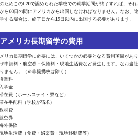
のためこのI-20で認められた学校での就学期間が終了すれば、そ
から60日の間にアメリカから出国しなければなりません。なお、
学する場合は、終了日から15日以内に出国する必要があります。
アメリカ長期留学の費用
メリカ長期留学に必要には、いくつかの必要となる費用項目があ
ザ申請料・航空券・保険料・現地生活費など発生します。なお当
りません。（※非提携校は除く）
 授業料
 入学金
 滞在費（ホームステイ・寮など）
 滞在手配料（学校が請求）
 教材費
 航空券
 海外保険
 現地生活費（食費・娯楽費・現地移動費等）