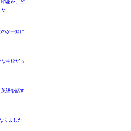
う印象か、ど
きた
なのか一緒に
かな学校だっ
、英語を話す
なりました