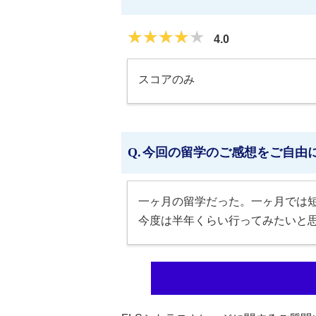
★★★★★
★★★★★
4.0
スコアのみ
今回の留学のご感想をご自由
一ヶ月の留学だった。一ヶ月では
今度は半年くらい行ってみたいと