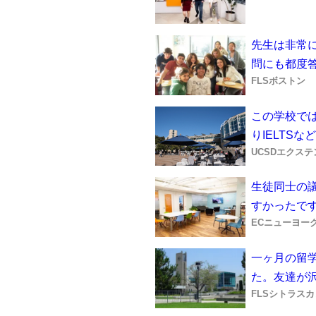
先生は非常
問にも都度
FLSボストン
この学校では
りIELTS
UCSDエクス
生徒同士の
すかったで
ECニューヨー
一ヶ月の留
た。友達が
FLSシトラス