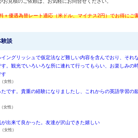
問やお見積のご依頼は、お気軽にお問合せください。
料＋優遇為替レート適応（米ドル、マイナス2円）でお得にご
体験談
ルイングリッシュで仮定法など難しい内容を含んでおり、それ
です。観光でいろいろな所に連れて行ってもらい、お楽しみの
です
様（女性）
ったです。貴重の経験になりましたし、これからの英語学習の
様（女性）
流が出来て良かった。友達が沢山できた嬉しい
R様（女性）