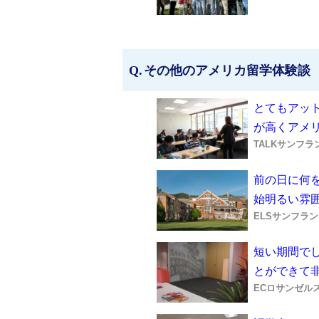
その他のアメリカ留学体験談
とてもアッ
が高くアメ
TALKサンフラ
前の日に何
始明るい雰
ELSサンフラ
短い期間で
とができて
ECロサンゼル