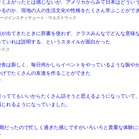
ごく上がったとは感じないが、アメリカからみて日本はどうい
いるのか、現地の人の生活文化や性格をたくさん学ぶことがで
ージインスティテュート・ウエストウッド
語が出てきたときに辞書を使わず、クラスみんなでどんな意味
っていれば説明する、というスタイルが面白かった
シスコ
校舎は新しく、毎日何かしらイベントをやっているような賑や
かげでたくさんの友達を作ることができた
ク
違っててもいいからたくさん話そうと思えるようになっていて
感じれるようになっていました。
短期だったので忙しく過ぎた感じですがいろいろと貴重な体験に
ク