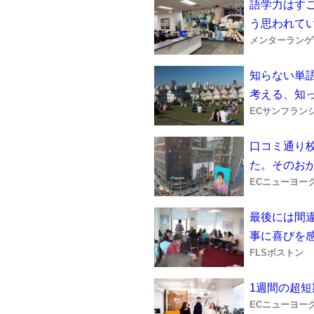
語学力はす
う思われて
メンターランゲ
知らない単
考える、知
ECサンフラン
口コミ通り
た。そのお
ECニューヨー
最後には間
事に喜びを
FLSボストン
1週間の超
ECニューヨー