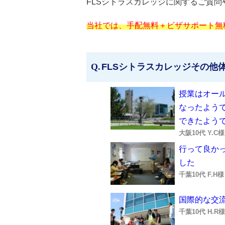
FLSシトラスカレッジに関するご質
当社では、手配無料＋ビザサポート無
FLSシトラスカレッジその他
授業はオー
なったよう
できたよう
大阪10代 Y.C
行って良か
した
千葉10代 F.H
国際的な交
千葉10代 H.