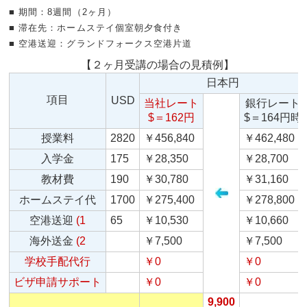
■ 期間：8週間（2ヶ月）
■ 滞在先：ホームステイ個室朝夕食付き
■ 空港送迎：グランドフォークス空港片道
【２ヶ月受講の場合の見積例】
日本円
項目
USD
当社レート
銀行レート
$＝162円
$＝164円時
授業料
2820
￥456,840
￥462,480
入学金
175
￥28,350
￥28,700
教材費
190
￥30,780
￥31,160
ホームステイ代
1700
￥275,400
￥278,800
空港送迎
(1
65
￥10,530
￥10,660
海外送金
(2
￥7,500
￥7,500
学校手配代行
￥0
￥0
ビザ申請サポート
￥0
￥0
9,900