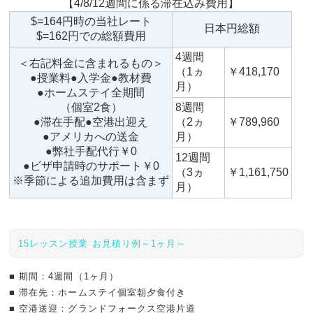
【4/8/12週間に係る滞在込み費用】
$=164円時の当社レート
日本円総額
$=162円での総額費用
4週間
＜右記料金に含まれるもの＞
（1ヵ
￥418,170
●授業料●入学金●教材費
月）
●ホームステイ全期間
（個室2食）
8週間
●滞在手配●空港出迎え
（2ヵ
￥789,960
●アメリカへの送金
月）
●弊社手配代行￥0
12週間
●ビザ申請時のサポート￥0
（3ヵ
￥1,161,750
※季節による追加費用は含まず
月）
15レッスン授業 お見積り例～1ヶ月～
■ 期間：4週間（1ヶ月）
■ 滞在先：ホームステイ個室朝夕食付き
■ 空港送迎：グランドフォークス空港片道