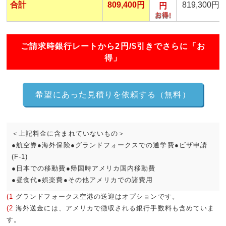
合計
809,400円
819,300円
円
ご請求時銀行レートから2円/$引きでさらに「お
得」
希望にあった見積りを依頼する（無料）
＜上記料金に含まれていないもの＞
●航空券●海外保険●グランドフォークスでの通学費●ビザ申請
(F-1)
●日本での移動費●帰国時アメリカ国内移動費
●昼食代●娯楽費●その他アメリカでの諸費用
(1
グランドフォークス空港の送迎はオプションです。
(2
海外送金には、アメリカで徴収される銀行手数料も含めていま
す。