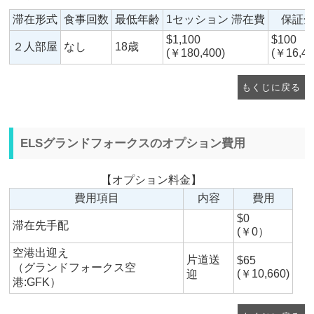
滞在形式
食事回数
最低年齢
1セッション 滞在費
保証
$1,100
$100
２人部屋
なし
18歳
(￥180,400)
(￥16,40
もくじに戻る
ELSグランドフォークスのオプション費用
【オプション料金】
費用項目
内容
費用
$0
滞在先手配
(￥0）
空港出迎え
片道送
$65
（グランドフォークス空
(￥10,660)
迎
港:GFK）