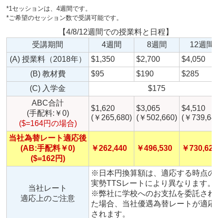
*1セッションは、4週間です。
*ご希望のセッション数で受講可能です。
【4/8/12週間での授業料と日程】
受講期間
4週間
8週間
12週間
(A) 授業料（2018年）
$1,350
$2,700
$4,050
(B) 教材費
$95
$190
$285
(C) 入学金
$175
ABC合計
$1,620
$3,065
$4,510
(手配料:￥0)
(￥265,680)
(￥502,660)
(￥739,64
($=164円の場合)
当社為替レート適応後
(AB:手配料￥0)
￥262,440
￥496,530
￥730,620
($=162円)
※日本円換算額は、適応する時点の
実勢TTSレートにより異なります。
当社レート
※弊社に学校へのお支払を委託され
適応上のご注意
た場合、当社優遇為替レートが適応
されます。