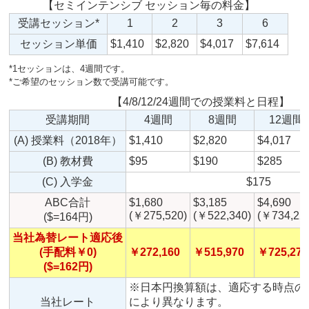
【セミインテンシブ セッション毎の料金】
受講セッション*
1
2
3
6
セッション単価
$1,410
$2,820
$4,017
$7,614
*1セッションは、4週間です。
*ご希望のセッション数で受講可能です。
【4/8/12/24週間での授業料と日程】
受講期間
4週間
8週間
12週間
(A) 授業料（2018年）
$1,410
$2,820
$4,017
(B) 教材費
$95
$190
$285
(C) 入学金
$175
ABC合計
$1,680
$3,185
$4,690
(￥275,520)
(￥522,340)
(￥734,22
($=164円)
当社為替レート適応後
(手配料￥0)
￥272,160
￥515,970
￥725,274
($=162円)
※日本円換算額は、適応する時点の実
当社レート
により異なります。