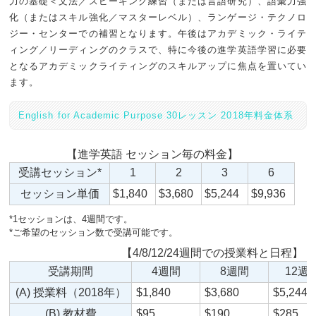
力の基礎＜文法／スピーキング練習（または言語研究）、語彙力強
化（またはスキル強化／マスターレベル）、ランゲージ・テクノロ
ジー・センターでの補習となります。午後はアカデミック・ライテ
ィング／リーディングのクラスで、特に今後の進学英語学習に必要
となるアカデミックライティングのスキルアップに焦点を置いてい
ます。
English for Academic Purpose 30レッスン 2018年料金体系
【進学英語 セッション毎の料金】
受講セッション*
1
2
3
6
セッション単価
$1,840
$3,680
$5,244
$9,936
*1セッションは、4週間です。
*ご希望のセッション数で受講可能です。
【4/8/12/24週間での授業料と日程】
受講期間
4週間
8週間
12週
(A) 授業料（2018年）
$1,840
$3,680
$5,244
(B) 教材費
$95
$190
$285