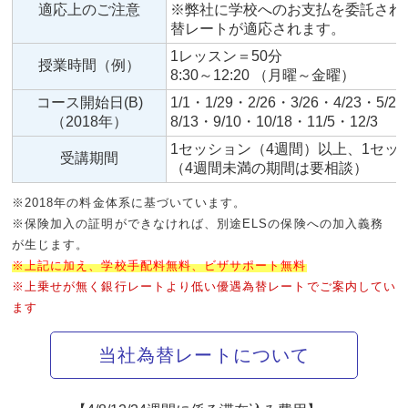
適応上のご注意
※弊社に学校へのお支払を委託され
替レートが適応されます。
1レッスン＝50分
授業時間（例）
8:30～12:20 （月曜～金曜）
コース開始日(B)
1/1・1/29・2/26・3/26・4/23・5/2
（2018年）
8/13・9/10・10/18・11/5・12/3
1セッション（4週間）以上、1セッ
受講期間
（4週間未満の期間は要相談）
※2018年の料金体系に基づいています。
※保険加入の証明ができなければ、別途ELSの保険への加入義務
が生じます。
※上記に加え、学校手配料無料、ビザサポート無料
※上乗せが無く銀行レートより低い優遇為替レートでご案内してい
ます
当社為替レートについて