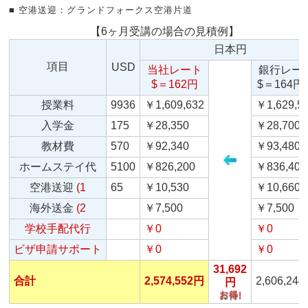
■ 空港送迎：グランドフォークス空港片道
【6ヶ月受講の場合の見積例】
日本円
項目
USD
当社レート
銀行レー
$＝162円
$＝164円
授業料
9936
￥1,609,632
￥1,629,5
入学金
175
￥28,350
￥28,700
教材費
570
￥92,340
￥93,480
ホームステイ代
5100
￥826,200
￥836,400
空港送迎
(1
65
￥10,530
￥10,660
海外送金
(2
￥7,500
￥7,500
学校手配代行
￥0
￥0
ビザ申請サポート
￥0
￥0
31,692
合計
2,574,552円
2,606,24
円