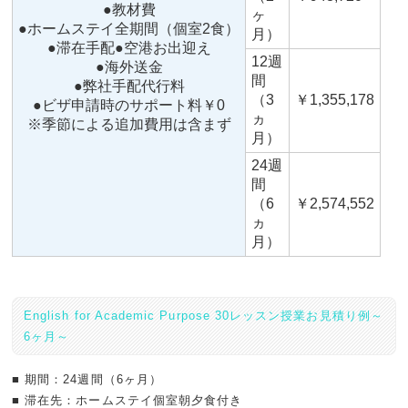
●教材費
ヶ
●ホームステイ全期間（個室2食）
月）
●滞在手配●空港お出迎え
12週
●海外送金
間
●弊社手配代行料
（3
￥1,355,178
●ビザ申請時のサポート料￥0
ヵ
※季節による追加費用は含まず
月）
24週
間
（6
￥2,574,552
ヵ
月）
English for Academic Purpose 30レッスン授業お見積り例～
6ヶ月～
■ 期間：24週間（6ヶ月）
■ 滞在先：ホームステイ個室朝夕食付き