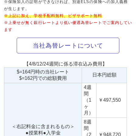
※保険加入の証明ができなければ、別途ELSの保険への加入義務
が生じます。
※上記に加え、学校手配料無料、ビザサポート無料
※上乗せが無く銀行レートより低い優遇為替レートでご案内してい
ます
当社為替レートについて
【4/8/12/24週間に係る滞在込み費用】
$=164円時の当社レート
日本円総額
$=162円での総額費用
4週
間
（1
￥497,550
ヶ
月）
8週
＜右記料金に含まれるもの＞
間
●授業料●入学金
（2
￥948,720