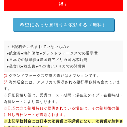
得」
希望にあった見積りを依頼する（無料）
＜上記料金に含まれていないもの＞
●航空券●海外保険●グランドフォークスでの通学費
●日本での移動費●帰国時アメリカ国内移動費
●昼食代●娯楽費●その他アメリカでの諸費用
(1
グランドフォークス空港の送迎はオプションです。
(2
海外送金には、アメリカで徴収される銀行手数料も含めていま
す。
※詳細見積り額は、受講コース・期間・滞在先タイプ・在籍時期・
為替レートにより異なります。
※ELSの方で割引特典が提供されている場合は、その割引後の額
に対し当社レートが適応されます。
※上記学校料金には日本の消費税は不課税となり、消費税が加算さ