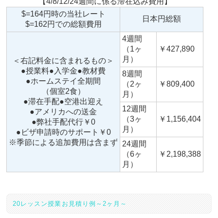
【4/8/12/24週間に係る滞在込み費用】
$=164円時の当社レート
日本円総額
$=162円での総額費用
4週間
（1ヶ
￥427,890
月）
＜右記料金に含まれるもの＞
●授業料●入学金●教材費
8週間
●ホームステイ全期間
（2ヶ
￥809,400
（個室2食）
月）
●滞在手配●空港出迎え
12週間
●アメリカへの送金
（3ヶ
￥1,156,404
●弊社手配代行￥0
月）
●ビザ申請時のサポート￥0
※季節による追加費用は含まず
24週間
（6ヶ
￥2,198,388
月）
20レッスン授業お見積り例～2ヶ月～