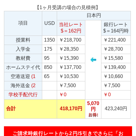
【1ヶ月受講の場合の見積例】
日本円
項目
USD
当社レート
銀行レート
$＝162円
$＝164円時
授業料
1350
￥218,700
￥221,400
入学金
175
￥28,350
￥28,700
教材費
95
￥15,390
￥15,580
ホームステイ代
850
￥137,700
￥139,400
空港送迎
(1
65
￥10,530
￥10,660
海外送金
(2
￥7,500
￥7,500
学校手配代行
￥0
￥0
5,070
合計
418,170円
423,240円
円
ご請求時銀行レートから2円/$引きでさらに「お