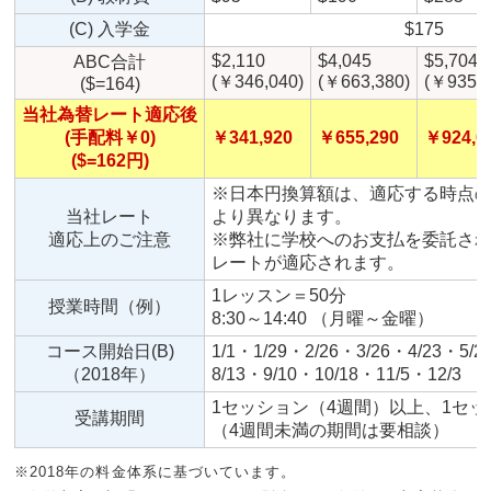
(C) 入学金
$175
$2,110
$4,045
$5,704
ABC合計
(￥346,040)
(￥663,380)
(￥935,4
($=164)
当社為替レート適応後
(手配料￥0)
￥341,920
￥655,290
￥924,0
($=162円)
※日本円換算額は、適応する時点の
当社レート
より異なります。
適応上のご注意
※弊社に学校へのお支払を委託さ
レートが適応されます。
1レッスン＝50分
授業時間（例）
8:30～14:40 （月曜～金曜）
コース開始日(B)
1/1・1/29・2/26・3/26・4/23・5/2
（2018年）
8/13・9/10・10/18・11/5・12/3
1セッション（4週間）以上、1セ
受講期間
（4週間未満の期間は要相談）
※2018年の料金体系に基づいています。