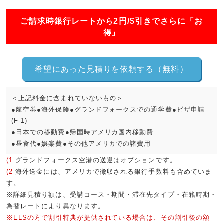
ご請求時銀行レートから2円/$引きでさらに「お
得」
希望にあった見積りを依頼する（無料）
＜上記料金に含まれていないもの＞
●航空券●海外保険●グランドフォークスでの通学費●ビザ申請
(F-1)
●日本での移動費●帰国時アメリカ国内移動費
●昼食代●娯楽費●その他アメリカでの諸費用
(1
グランドフォークス空港の送迎はオプションです。
(2
海外送金には、アメリカで徴収される銀行手数料も含めていま
す。
※詳細見積り額は、受講コース・期間・滞在先タイプ・在籍時期・
為替レートにより異なります。
※ELSの方で割引特典が提供されている場合は、その割引後の額