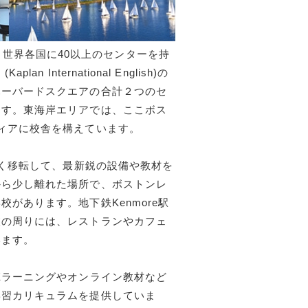
y)は、世界各国に40以上のセンターを持
nternational English)の
ハーバードスクエアの合計２つのセ
ます。東海岸エリアでは、ここボス
ィアに校舎を構えています。
しく移転して、最新鋭の設備や教材を
から少し離れた場所で、ボストンレ
があります。地下鉄Kenmore駅
校の周りには、レストランやカフェ
います。
Eラーニングやオンライン教材など
学習カリキュラムを提供していま