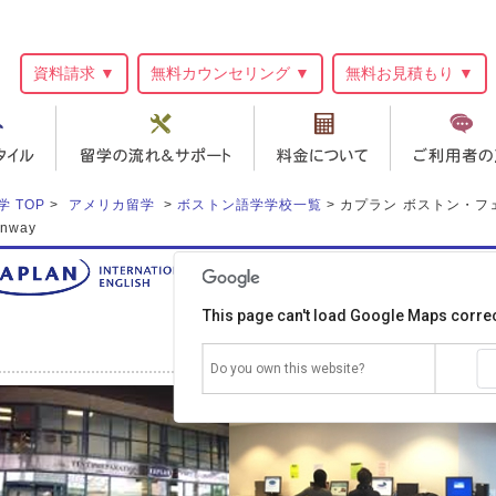
資料請求 ▼
無料カウンセリング ▼
無料お見積もり ▼
学 TOP
>
アメリカ留学
>
ボストン語学学校一覧
> カプラン ボストン・フェンウェ
enway
カプラン ボストン
Kaplan International Boston Fenway
This page can't load Google Maps correc
540 Co
Do you own this website?