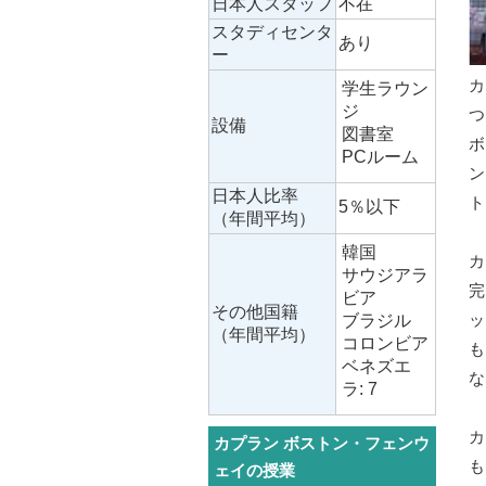
日本人スタッフ
不在
スタディセンタ
あり
ー
カ
学生ラウン
ジ
つ
設備
図書室
PCルーム
日本人比率
ト
5％以下
（年間平均）
韓国
カ
サウジアラ
ビア
その他国籍
ッ
ブラジル
（年間平均）
コロンビア
ベネズエ
ラ: 7
カ
カプラン ボストン・フェンウ
ェイの授業