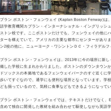
プラン ボストン・フェンウェイ (Kaplan Boston Fenwa
語学教育機関カプラン・インターナショナル・イングリッシュ (Kaplan I
ボストン校です。ここボストンだけでも、フェンウェイの他に
ンターを構えていて、アメリカの主要な都市にセンターがあり
ン2校の他に、ニューヨーク・ワシントンＤＣ・フィラデルフ
プラン ボストン・フェンウェイは、2013年に今の場所に新
完備した学校に生まれかわりました。ボストンのダウンタウン
ドソックスの本拠地であるフェンウェイパークのすぐ近くに学校
も歩いてすぐなので、通学にも便利な場所となっています。学
なども揃っているので、気軽に食事などもできるようになって
プラン ボストン・フェンウェイでは、テキストだけでなく、
も含めて独自に開発した教材を組み合わせて駆使しながら英語