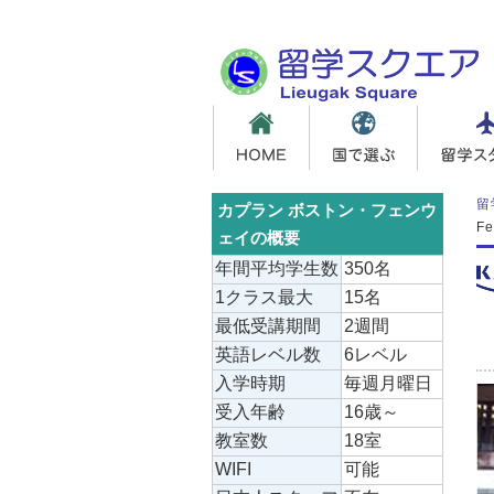
留
カプラン ボストン・フェンウ
F
ェイの概要
年間平均学生数
350名
1クラス最大
15名
最低受講期間
2週間
英語レベル数
6レベル
入学時期
毎週月曜日
受入年齢
16歳～
教室数
18室
WIFI
可能