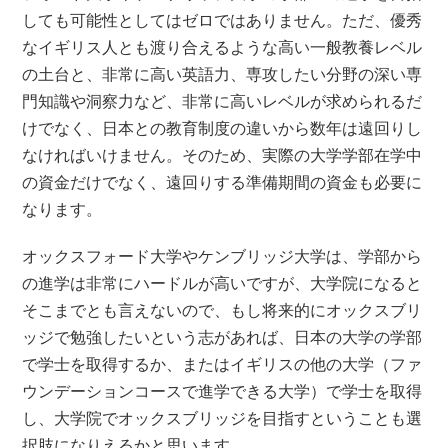
しても可能性としてはゼロではありません。ただ、優秀
なイギリス人とも渡り合えるような高い一般教養レベル
の土台と、非常に高い英語力、専攻したい分野の深い専
門知識や洞察力など、非常に高いレベルが求められるだ
けでなく、日本との教育制度の違いから数年は遠回りし
なければいけません。そのため、実際の大学学部在学中
の資金だけでなく、遠回りする準備期間の資金も必要に
なります。
オックスフォード大学やケンブリッジ大学は、学部から
の進学は非常にハードルが高いですが、大学院になると
そこまでとも言えないので、もし将来的にオックスブリ
ッジで勉強したいという志があれば、日本の大学の学部
で学士を取得するか、またはイギリスの他の大学（ファ
ウンデーションコースで進学できる大学）で学士を取得
し、大学院でオックスブリッジを目指すということも選
択肢になりえるかと思います。