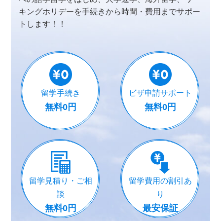
キングホリデーを
手続きから時間・費用までサポー
トします！！
留学手続き
ビザ申請サポート
無料0円
無料0円
留学見積り・ご相
留学費用の割引あ
談
り
無料0円
最安保証