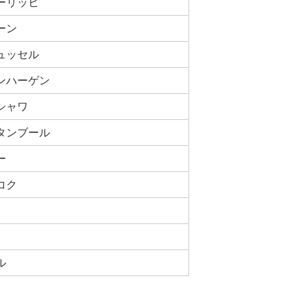
ーリッヒ
ーン
ュッセル
ンハーゲン
シャワ
タンブール
ー
コク
ル