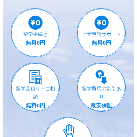
留学手続き
ビザ申請サポート
無料0円
無料0円
留学見積り・ご相
留学費用の割引あ
談
り
無料0円
最安保証