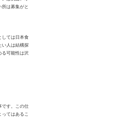
い所は募集がと
としては日本食
たい人は結構探
める可能性は沢
事です。この仕
よってはあるこ