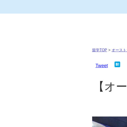
留学TOP
>
オースト
Tweet
【オ