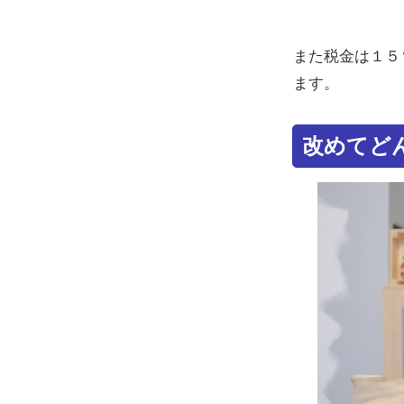
また税金は１５
ます。
改めてど