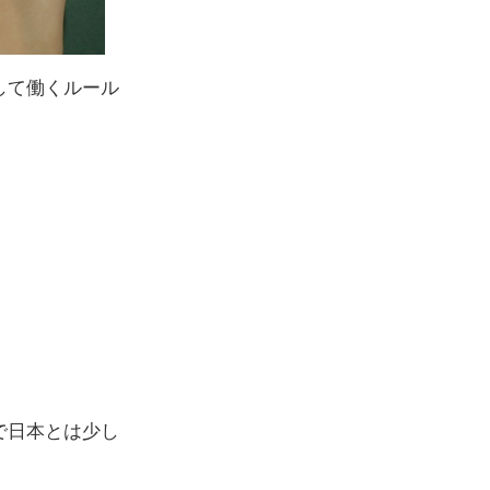
して働くルール
で日本とは少し