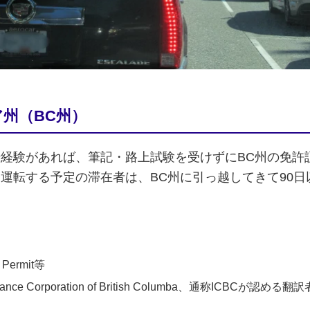
州（BC州）
転経験があれば、筆記・路上試験を受けずにBC州の免許
に運転する予定の滞在者は、BC州に引っ越してきて90
 Permit等
e Corporation of British Columba、通称ICBC