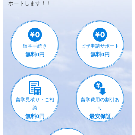
ポートします！！
留学手続き
ビザ申請サポート
無料0円
無料0円
留学見積り・ご相
留学費用の割引あ
談
り
無料0円
最安保証