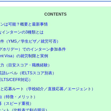
CONTENTS
ーンは可能？概要と最新事情
なインターンの3種類とは
件（YMS／学生ビザ／就労可否）
ングホリデー）でのインターン参加条件
ent Visa）の就労制限と実例
語力（目安スコア・職務経験）
語レベル（IELTSスコア別表）
LTS/CEFR対応）
方と応募ルート（学校紹介／直接応募／エージェント）
由（特徴・メリット）
募（スピード重視）
ェント（比較表で利点明示）