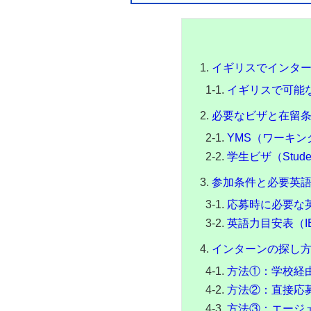
イギリスでインタ
イギリスで可能
必要なビザと在留条
YMS（ワーキ
学生ビザ（Stud
参加条件と必要英
応募時に必要な英
英語力目安表（IE
インターンの探し
方法①：学校経
方法②：直接応
方法③：エージ