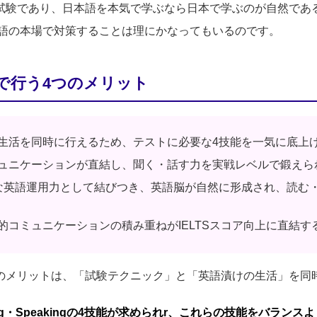
の試験であり、日本語を本気で学ぶなら日本で学ぶのが自然である
語の本場で対策することは理にかなってもいるのです。
スで行う4つのメリット
生活を同時に行えるため、テストに必要な4技能を一気に底上
ュニケーションが直結し、聞く・話す力を実戦レベルで鍛えら
な英語運用力として結びつき、英語脳が自然に形成され、読む
的コミュニケーションの積み重ねがIELTSスコア向上に直結す
最大のメリットは、「試験テクニック」と「英語漬けの生活」を
g・Writing・Speakingの4技能が求められr、これらの技能を