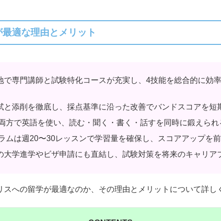
学が最適な理由とメリット
祥の地で専門講師と試験特化コースが充実し、4技能を総合的に効
は模試と添削を徹底し、採点基準に沿った改善でバンドスコアを短
両方で英語を使い、読む・聞く・書く・話すを同時に鍛えられ
ラムは週20〜30レッスンで学習量を確保し、スコアアップを
得後の大学進学やビザ申請にも直結し、試験対策を将来のキャリア
イギリスへの留学が最適なのか、その理由とメリットについて詳し