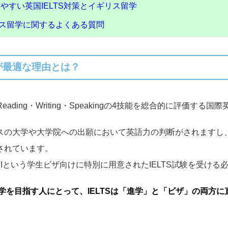
やすい英国IELTS対策とイギリス留学
ギリス留学に関するよくある質問
学が最適な理由とは？
g・Reading・Writing・Speakingの4技能を総合的に評価
ギリスの大学や大学院への出願において英語力の判断がされます
用されています。
 UKVIという学生ビザ向けに特別に用意されたIELTS試験を受け
を目指す人にとって、IELTSは「進学」と「ビザ」の両方に